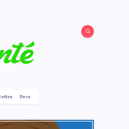
cettes
Deco