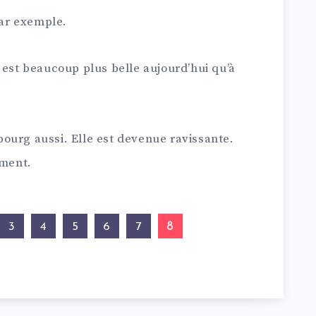
ar exemple.
 est beaucoup plus belle aujourd’hui qu’à
bourg aussi. Elle est devenue ravissante.
ement.
8
3
4
5
6
7