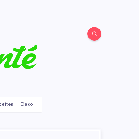
cettes
Deco