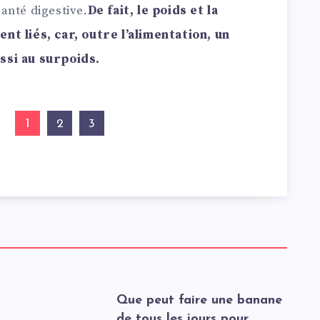
anté digestive.
De fait, le poids et la
nt liés, car, outre l’alimentation, un
ssi au surpoids.
1
2
3
t
Que peut faire une banane
de tous les jours pour