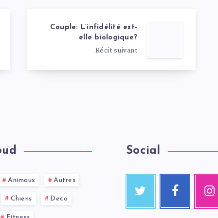
Couple: L’infidélité est-
elle biologique?
Récit suivant
oud
Social
Animaux
Autres
Chiens
Deco
Fitness