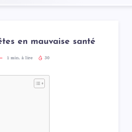
êtes en mauvaise santé
1
min. à lire
30