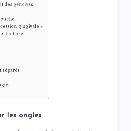
nt des gencives
 bouche
écession gingivale »
e dentaire
t séparés
ngles
r les ongles