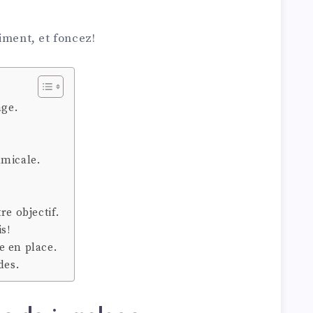
iment, et foncez!
age.
amicale.
re objectif.
s!
e en place.
des.