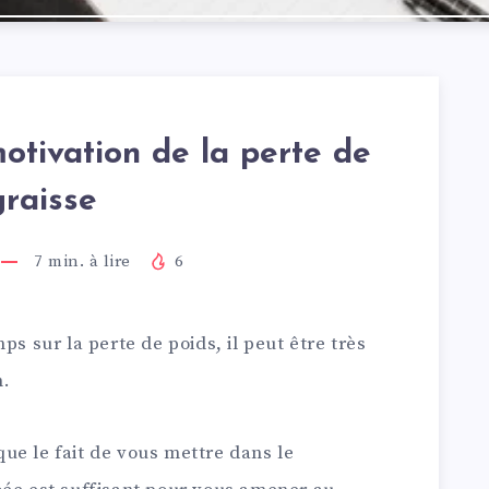
motivation de la perte de
graisse
7
min. à lire
6
ps sur la perte de poids, il peut être très
n.
ue le fait de vous mettre dans le