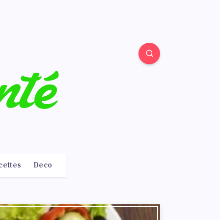
cettes
Deco