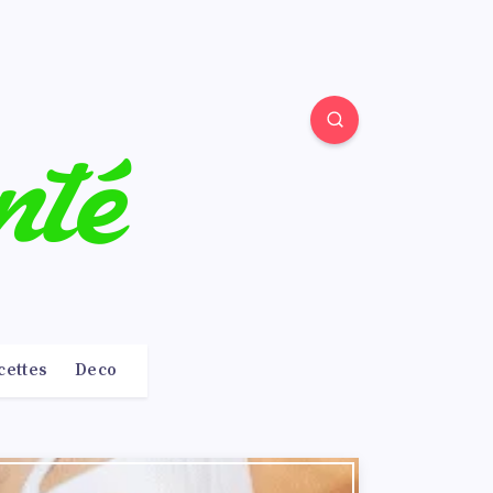
cettes
Deco