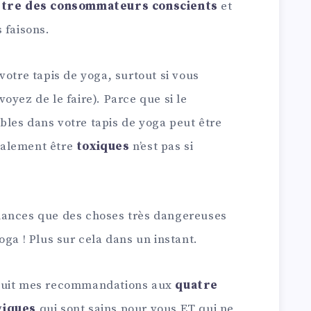
d’être des consommateurs conscients
et
 faisons.
votre tapis de yoga, surtout si vous
oyez de le faire). Parce que si le
les dans votre tapis de yoga peut être
également être
toxiques
n’est pas si
 chances que des choses très dangereuses
oga ! Plus sur cela dans un instant.
 réduit mes recommandations aux
quatre
giques
qui sont sains pour vous ET qui ne