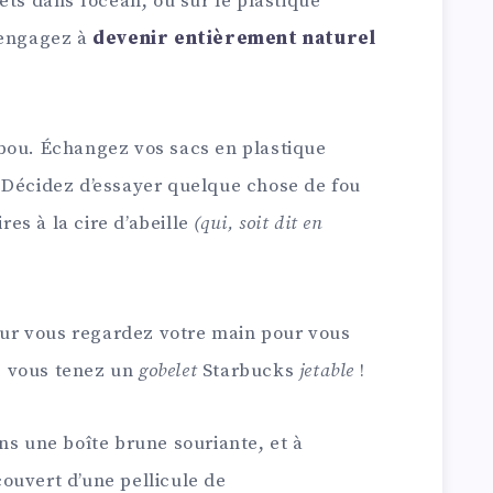
ets dans l’océan, ou sur le plastique
 engagez à
devenir entièrement naturel
bou. Échangez vos sacs en plastique
 Décidez d’essayer quelque chose de fou
es à la cire d’abeille
(qui, soit dit en
jour vous regardez votre main pour vous
e vous tenez un
gobelet
Starbucks
jetable
!
ns une boîte brune souriante, et à
ecouvert d’une pellicule de